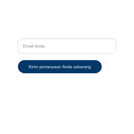
© 2024. Semua hak cipta dilindungi.
Kontak
Bantuan
Masukan alamat email Anda
Kirim pertanyaan Anda sekarang
+62 822-3300-4972 (CS 1)
+62 821-9997-3884 (CS 2)
+62-811-9778-889