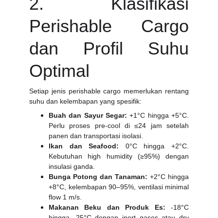
2. Klasifikasi
Perishable Cargo
dan Profil Suhu
Optimal
Setiap jenis perishable cargo memerlukan rentang
suhu dan kelembapan yang spesifik:
Buah dan Sayur Segar:
+1°C hingga +5°C.
Perlu proses pre-cool di ≤24 jam setelah
panen dan transportasi isolasi.
Ikan dan Seafood:
0°C hingga +2°C.
Kebutuhan high humidity (≥95%) dengan
insulasi ganda.
Bunga Potong dan Tanaman:
+2°C hingga
+8°C, kelembapan 90–95%, ventilasi minimal
flow 1 m/s.
Makanan Beku dan Produk Es:
-18°C
hingga -25°C dengan inert gases atau dry