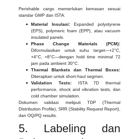
Perishable cargo memerlukan kemasan sesuai
standar GMP dan ISTA:
Material Insulasi:
Expanded polystyrene
(EPS), polymeric foam (EPP), atau vacuum
insulated panels.
Phase Change Materials (PCM):
Diformulasikan untuk suhu target—+2°C,
+4°C, +8°C—dengan hold time minimal 72
jam pada ambient 30°C.
Thermal Blankets dan Thermal Boxes:
Diterapkan untuk short-haul segmen.
Validation Tests:
ISTA 7D thermal
performance, shock and vibration tests, dan
cold chamber simulation.
Dokumen validasi meliputi TDP (Thermal
Distribution Profile), SRR (Stability Request Report),
dan OQ/PQ results.
5. Labeling dan