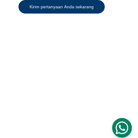
Kirim pertanyaan Anda sekarang
+62 822-3300-4972 (CS 1)
+62 821-9997-3884 (CS 2)
+62-811-9778-889
marketing@hastabuanaraya.com