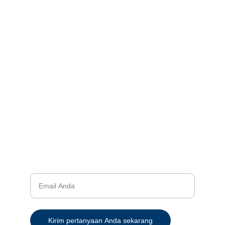
aman, nyaman, dan terjangkau dari seluruh
Indonesia. Layanan prioritas kami meliputi:
Pengiriman barang melalui udara (Pesawat
Kargo, Sewa, dan Penerbangan Khusus)
Metode Pengiriman yang berbeda (Bandara
ke Bandara , Gudang ke Gudang , dan
Bandara ke Gudang)
Gudang dan Distribusi
© 2024. Semua hak cipta dilindungi.
Kontak
Bantuan
Masukan alamat email Anda
Kirim pertanyaan Anda sekarang