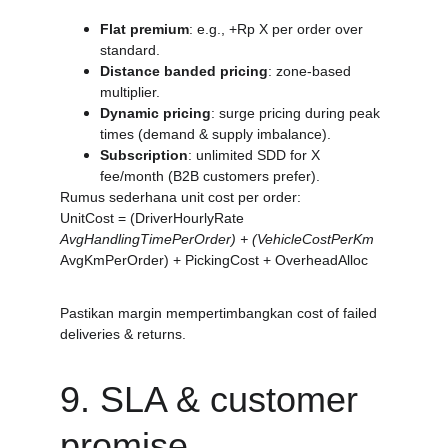
Flat premium
: e.g., +Rp X per order over 
standard.
Distance banded pricing
: zone-based 
multiplier.
Dynamic pricing
: surge pricing during peak 
times (demand & supply imbalance).
Subscription
: unlimited SDD for X 
fee/month (B2B customers prefer).
Rumus sederhana unit cost per order:
UnitCost = (DriverHourlyRate 
AvgHandlingTimePerOrder) + (VehicleCostPerKm 
AvgKmPerOrder) + PickingCost + OverheadAlloc
Pastikan margin mempertimbangkan cost of failed 
deliveries & returns.
9. SLA & customer 
promise — 