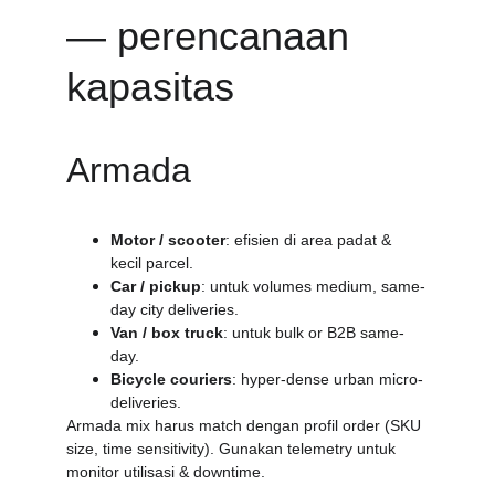
— perencanaan 
kapasitas
Armada
Motor / scooter
: efisien di area padat & 
kecil parcel.
Car / pickup
: untuk volumes medium, same-
day city deliveries.
Van / box truck
: untuk bulk or B2B same-
day.
Bicycle couriers
: hyper-dense urban micro-
deliveries.
Armada mix harus match dengan profil order (SKU 
size, time sensitivity). Gunakan telemetry untuk 
monitor utilisasi & downtime.