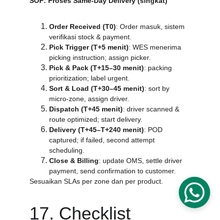
SOP: Proses Same-Day Delivery (singkat)
Order Received (T0)
: Order masuk, sistem 
verifikasi stock & payment.
Pick Trigger (T+5 menit)
: WES menerima 
picking instruction; assign picker.
Pick & Pack (T+15–30 menit)
: packing 
prioritization; label urgent.
Sort & Load (T+30–45 menit)
: sort by 
micro-zone, assign driver.
Dispatch (T+45 menit)
: driver scanned & 
route optimized; start delivery.
Delivery (T+45–T+240 menit)
: POD 
captured; if failed, second attempt 
scheduling.
Close & Billing
: update OMS, settle driver 
payment, send confirmation to customer.
Sesuaikan SLAs per zone dan per product.
17. Checklist 