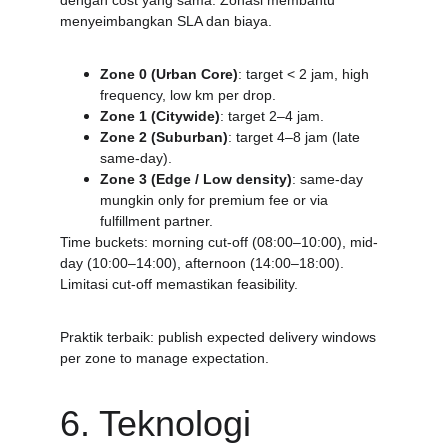
dengan cost yang sama. Zonasi membantu 
menyeimbangkan SLA dan biaya.
Zone 0 (Urban Core)
: target < 2 jam, high 
frequency, low km per drop.
Zone 1 (Citywide)
: target 2–4 jam.
Zone 2 (Suburban)
: target 4–8 jam (late 
same-day).
Zone 3 (Edge / Low density)
: same-day 
mungkin only for premium fee or via 
fulfillment partner.
Time buckets: morning cut-off (08:00–10:00), mid-
day (10:00–14:00), afternoon (14:00–18:00). 
Limitasi cut-off memastikan feasibility.
Praktik terbaik: publish expected delivery windows 
per zone to manage expectation.
6. Teknologi 