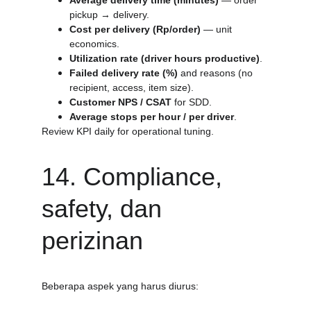
Average delivery time (minutes)
 — order 
pickup → delivery.
Cost per delivery (Rp/order)
 — unit 
economics.
Utilization rate (driver hours productive)
.
Failed delivery rate (%)
 and reasons (no 
recipient, access, item size).
Customer NPS / CSAT
 for SDD.
Average stops per hour / per driver
.
Review KPI daily for operational tuning.
14. Compliance, 
safety, dan 
perizinan
Beberapa aspek yang harus diurus: