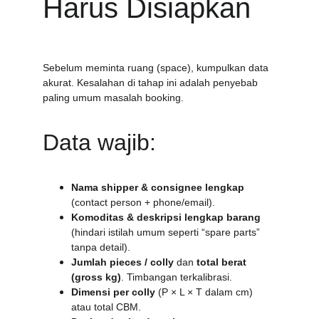
Harus Disiapkan
Sebelum meminta ruang (space), kumpulkan data 
akurat. Kesalahan di tahap ini adalah penyebab 
paling umum masalah booking.
Data wajib:
Nama shipper & consignee lengkap
(contact person + phone/email).
Komoditas & deskripsi lengkap barang
(hindari istilah umum seperti “spare parts” 
tanpa detail).
Jumlah pieces / colly
 dan 
total berat 
(gross kg)
. Timbangan terkalibrasi.
Dimensi per colly
 (P × L × T dalam cm) 
atau total CBM.