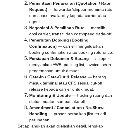
Permintaan Penawaran (Quotation / Rate 
Request)
 — forwarder/shipper meminta rate 
dan space availability kepada carrier atau 
agent.
Negosiasi & Pemilihan Rute
 — memilih 
opsi carrier, transit, dan cost-speed trade-off.
Penerbitan Booking (Booking 
Confirmation)
 — carrier mengeluarkan 
booking confirmation atau booking reference.
Persiapan Dokumen & Barang
 — shipper 
menyiapkan AWB, packing list, invoice, serta 
pengemasan untuk dimuat.
Gate-in / Gate-Out & Release
 — barang 
masuk terminal atau CFS sesuai cut-off; 
release kepada carrier untuk muat.
Monitoring & Update
 — tracking ruang dan 
status muatan sampai take-off.
Amendment / Cancellation / No-Show 
Handling
 — proses perbaikan jika terjadi 
perubahan.
Setiap langkah akan dijelaskan detail, lengkap 