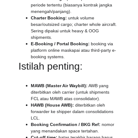
periode tertentu (biasanya kontrak jangka 
menengah/panjang).
Charter Booking:
 untuk volume 
besar/outsized cargo; charter whole aircraft. 
Sering dipakai untuk heavy & OOG 
shipments.
E-Booking / Portal Booking:
 booking via 
platform online maskapai atau third-party e-
booking systems.
Istilah penting:
MAWB (Master Air Waybill):
 AWB yang 
diterbitkan oleh carrier (untuk shipments 
FCL atau MAWB atas consolidator).
HAWB (House AWB):
 diterbitkan oleh 
forwarder ke shipper dalam consolidations 
LCL.
Booking Confirmation / BKG Ref:
 nomor 
yang menandakan space tertahan.
Cut-off time:
 batas terakhir barang harus 