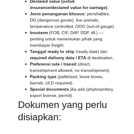
Declared value (untuk 
insurance/declared value for carriage)
.
Jenis penanganan khusus:
 perishables, 
DG (dangerous goods), live animals, 
temperature controlled, OOG (out-of-gauge).
Incoterm
 (FOB, CIF, DAP, DDP, dll.) — 
penting untuk menentukan pihak yang 
membayar freight.
Tanggal ready to ship
 (ready date) dan 
required delivery date / ETA
 di destination.
Preferensi rute / transit
 (direct, 
transshipment allowed, no transshipment).
Packing type
 (palletized, loose boxes, 
barrels, ULD required).
Special documents
 jika ada (phytosanitary, 
export license, permit).
Dokumen yang perlu 
disiapkan: