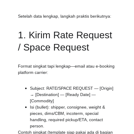
Setelah data lengkap, langkah praktis berikutnya:
1. Kirim Rate Request 
/ Space Request
Format singkat tapi lengkap—email atau e-booking 
platform carrier:
Subject: RATE/SPACE REQUEST — [Origin] 
→ [Destination] — [Ready Date] — 
[Commodity]
Isi (bullet): shipper, consignee, weight & 
pieces, dims/CBM, incoterm, special 
handling, required pickup/ETA, contact 
person.
Contoh singkat (template siap pakai ada di bagian 