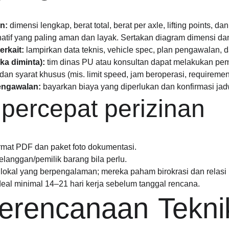
n:
dimensi lengkap, berat total, berat per axle, lifting points, dan 
natif yang paling aman dan layak. Sertakan diagram dimensi da
erkait:
lampirkan data teknis, vehicle spec, plan pengawalan, 
ika diminta):
tim dinas PU atau konsultan dapat melakukan pem
an syarat khusus (mis. limit speed, jam beroperasi, requirement
engawalan:
bayarkan biaya yang diperlukan dan konfirmasi ja
percepat perizinan
rmat PDF dan paket foto dokumentasi.
elanggan/pemilik barang bila perlu.
lokal yang berpengalaman; mereka paham birokrasi dan relasi in
eal minimal 14–21 hari kerja sebelum tanggal rencana.
rencanaan Teknika