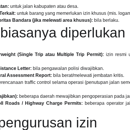
tan:
untuk jalan kabupaten atau desa.
Terkait:
untuk barang yang memerlukan izin khusus (mis. logam b
ritas Bandara (jika melewati area khusus):
bila berlaku.
 biasanya diperlukan
eight (Single Trip atau Multiple Trip Permit):
izin resmi u
istance Letter:
bila pengawalan polisi diwajibkan.
ural Assessment Report:
bila berat/melewati jembatan kritis.
rencanaan traffic control selama operasi (penutupan jalan sem
ajibkan):
beberapa daerah mewajibkan pengoperasian pada jam
oll Roads / Highway Charge Permits:
beberapa operator jal
pengurusan izin