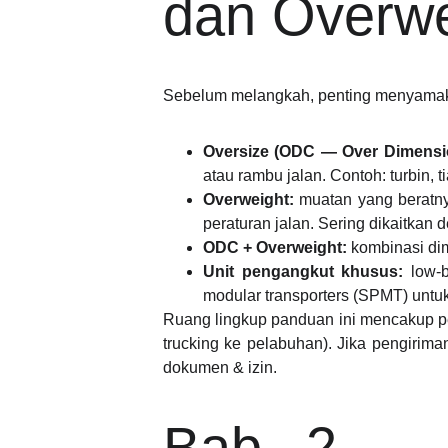
dan Overwe
Sebelum melangkah, penting menyamaka
Oversize (ODC — Over Dimensi
atau rambu jalan. Contoh: turbin, ti
Overweight:
muatan yang beratny
peraturan jalan. Sering dikaitkan d
ODC + Overweight:
kombinasi di
Unit pengangkut khusus:
low-be
modular transporters (SPMT) untu
Ruang lingkup panduan ini mencakup pen
trucking ke pelabuhan). Jika pengirima
dokumen & izin.
Bab 2 — 