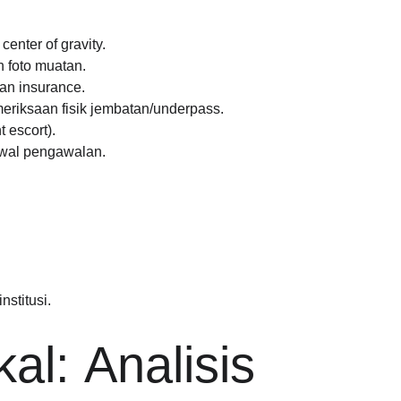
center of gravity.
n foto muatan.
dan insurance.
eriksaan fisik jembatan/underpass.
 escort).
dwal pengawalan.
stitusi.
l: Analisis