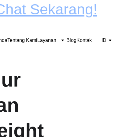
Chat Sekarang!
nda
Tentang Kami
Layanan
Blog
Kontak
ID
ur 
an 
ight 