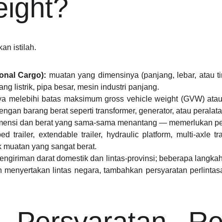
ight?
n istilah.
onal Cargo):
muatan yang dimensinya (panjang, lebar, atau ti
ang listrik, pipa besar, mesin industri panjang.
a melebihi batas maksimum gross vehicle weight (GVW) atau 
engan barang berat seperti transformer, generator, atau peralata
mensi dan berat yang sama-sama menantang — memerlukan pen
d trailer, extendable trailer, hydraulic platform, multi-axle t
k muatan yang sangat berat.
giriman darat domestik dan lintas-provinsi; beberapa langkah 
n menyertakan lintas negara, tambahkan persyaratan perlintas
Persyaratan Reg