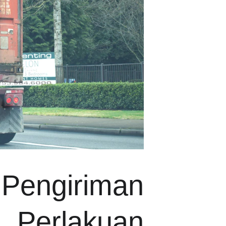
engiriman
 Perlakuan