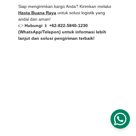
Siap mengirimkan kargo Anda? Kirimkan melalui 
Hasta Buana Raya
 untuk solusi logistik yang 
andal dan aman!
👉 
Hubungi 
📱
 +62-822-5840-1230 
(WhatsApp/Telepon)
 untuk informasi lebih 
lanjut dan solusi pengiriman terbaik!
Kami menyediakan layanan pengiriman yang
aman, nyaman, dan terjangkau dari seluruh
Indonesia. Layanan prioritas kami meliputi:
Pengiriman barang melalui udara (Pesawat
Kargo, Sewa, dan Penerbangan Khusus)
Metode Pengiriman yang berbeda (Bandara
ke Bandara , Gudang ke Gudang , dan
Bandara ke Gudang)
Gudang dan Distribusi