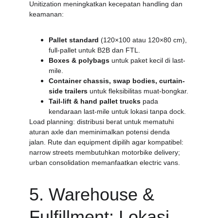
Unitization meningkatkan kecepatan handling dan 
keamanan:
Pallet standard
 (120×100 atau 120×80 cm), 
full-pallet untuk B2B dan FTL.
Boxes & polybags
 untuk paket kecil di last-
mile.
Container chassis, swap bodies, curtain-
side trailers
 untuk fleksibilitas muat-bongkar.
Tail-lift & hand pallet trucks
 pada 
kendaraan last-mile untuk lokasi tanpa dock.
Load planning: distribusi berat untuk mematuhi 
aturan axle dan meminimalkan potensi denda 
jalan. Rute dan equipment dipilih agar kompatibel: 
narrow streets membutuhkan motorbike delivery; 
urban consolidation memanfaatkan electric vans.
5. Warehouse & 
Fulfillment: Lokasi, 