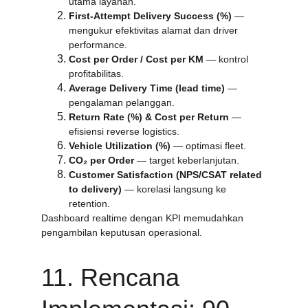
utama layanan.
First-Attempt Delivery Success (%)
 — 
mengukur efektivitas alamat dan driver 
performance.
Cost per Order / Cost per KM
 — kontrol 
profitabilitas.
Average Delivery Time (lead time)
 — 
pengalaman pelanggan.
Return Rate (%) & Cost per Return
 — 
efisiensi reverse logistics.
Vehicle Utilization (%)
 — optimasi fleet.
CO₂ per Order
 — target keberlanjutan.
Customer Satisfaction (NPS/CSAT related 
to delivery)
 — korelasi langsung ke 
retention.
Dashboard realtime dengan KPI memudahkan 
pengambilan keputusan operasional.
11. Rencana 