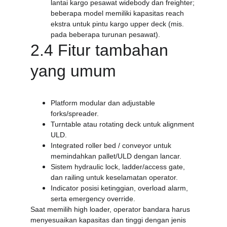
lantai kargo pesawat widebody dan freighter; 
beberapa model memiliki kapasitas reach 
ekstra untuk pintu kargo upper deck (mis. 
pada beberapa turunan pesawat).
2.4 Fitur tambahan 
yang umum
Platform modular dan adjustable 
forks/spreader.
Turntable atau rotating deck untuk alignment 
ULD.
Integrated roller bed / conveyor untuk 
memindahkan pallet/ULD dengan lancar.
Sistem hydraulic lock, ladder/access gate, 
dan railing untuk keselamatan operator.
Indicator posisi ketinggian, overload alarm, 
serta emergency override.
Saat memilih high loader, operator bandara harus 
menyesuaikan kapasitas dan tinggi dengan jenis 