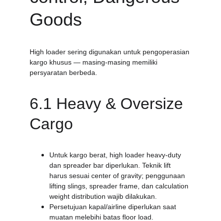
Goods
High loader sering digunakan untuk pengoperasian 
kargo khusus — masing-masing memiliki 
persyaratan berbeda.
6.1 Heavy & Oversize 
Cargo
Untuk kargo berat, high loader heavy-duty 
dan spreader bar diperlukan. Teknik lift 
harus sesuai center of gravity; penggunaan 
lifting slings, spreader frame, dan calculation 
weight distribution wajib dilakukan.
Persetujuan kapal/airline diperlukan saat 
muatan melebihi batas floor load.