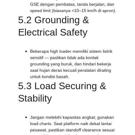
GSE dengan pembatas, tanda berjalan, dan 
speed limit (biasanya <10–15 km/h di apron).
5.2 Grounding & 
Electrical Safety
Beberapa high loader memiliki sistem listrik 
sensitif — pastikan tidak ada kontak 
grounding yang buruk, dan hindari bekerja 
saat hujan deras kecuali peralatan dirating 
untuk kondisi basah.
5.3 Load Securing & 
Stability
Jangan melebihi kapasitas angkat; gunakan 
load charts. Saat platform naik dekat lantai 
pesawat, pastikan standoff clearance sesuai 