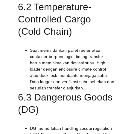
6.2 Temperature-
Controlled Cargo 
(Cold Chain)
Saat memindahkan pallet reefer atau 
container berpendingin, timing transfer 
harus meminimalkan deviasi suhu. High 
loader dengan enclosure climate control 
atau dock lock membantu menjaga suhu. 
Data logger dan verifikasi suhu sebelum dan 
sesudah transfer dianjurkan.
6.3 Dangerous Goods 
(DG)
DG memerlukan handling sesuai regulation 