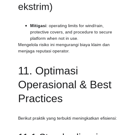
ekstrim)
Mitigasi
: operating limits for wind/rain, 
protective covers, and procedure to secure 
platform when not in use.
Mengelola risiko ini mengurangi biaya klaim dan 
menjaga reputasi operator.
11. Optimasi 
Operasional & Best 
Practices
Berikut praktik yang terbukti meningkatkan efisiensi: