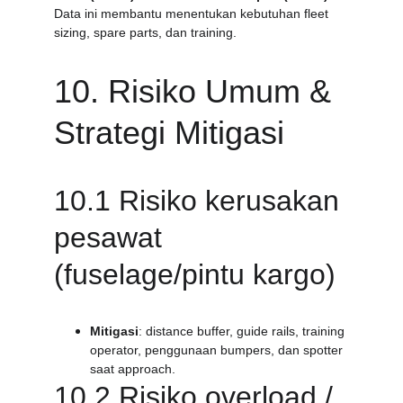
Data ini membantu menentukan kebutuhan fleet 
sizing, spare parts, dan training.
10. Risiko Umum & 
Strategi Mitigasi
10.1 Risiko kerusakan 
pesawat 
(fuselage/pintu kargo)
Mitigasi
: distance buffer, guide rails, training 
operator, penggunaan bumpers, dan spotter 
saat approach.
10.2 Risiko overload / 