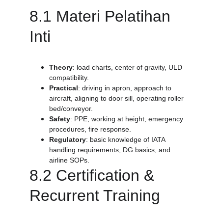
8.1 Materi Pelatihan 
Inti
Theory
: load charts, center of gravity, ULD 
compatibility.
Practical
: driving in apron, approach to 
aircraft, aligning to door sill, operating roller 
bed/conveyor.
Safety
: PPE, working at height, emergency 
procedures, fire response.
Regulatory
: basic knowledge of IATA 
handling requirements, DG basics, and 
airline SOPs.
8.2 Certification & 
Recurrent Training