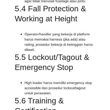
agar tidak merusak fuselage atau pintu.
5.4 Fall Protection & 
Working at Height
Operator/handler yang bekerja di platform 
harus memakai harness (jika ada) atau 
railing; prosedur bekerja di ketinggian harus 
ditaati.
5.5 Lockout/Tagout & 
Emergency Stop
High loader harus memiliki emergency stop 
accessible dan prosedur lockout/tagout 
untuk perawatan.
5.6 Training & 