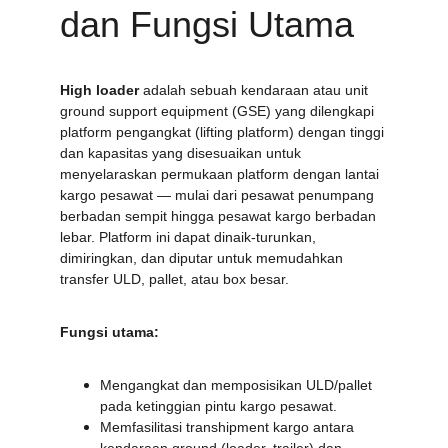
dan Fungsi Utama
High loader
 adalah sebuah kendaraan atau unit 
ground support equipment (GSE) yang dilengkapi 
platform pengangkat (lifting platform) dengan tinggi 
dan kapasitas yang disesuaikan untuk 
menyelaraskan permukaan platform dengan lantai 
kargo pesawat — mulai dari pesawat penumpang 
berbadan sempit hingga pesawat kargo berbadan 
lebar. Platform ini dapat dinaik-turunkan, 
dimiringkan, dan diputar untuk memudahkan 
transfer ULD, pallet, atau box besar.
Fungsi utama:
Mengangkat dan memposisikan ULD/pallet 
pada ketinggian pintu kargo pesawat.
Memfasilitasi transhipment kargo antara 