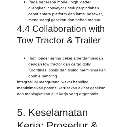
Pada beberapa model, high loader 
dilengkapi conveyor untuk perpindahan 
cepat antara platform dan lantai pesawat, 
mengurangi gesekan dan beban manual.
4.4 Collaboration with 
Tow Tractor & Trailer
High loader sering bekerja berdampingan 
dengan tow tractor dan cargo dolly. 
Koordinasi posisi dan timing meminimalkan 
double handling.
Integrasi ini mengurangi waktu handling, 
meminimalkan potensi kerusakan akibat gesekan, 
dan meningkatkan alur kerja yang ergonomis.
5. Keselamatan 
Kerja: Prosedur & 