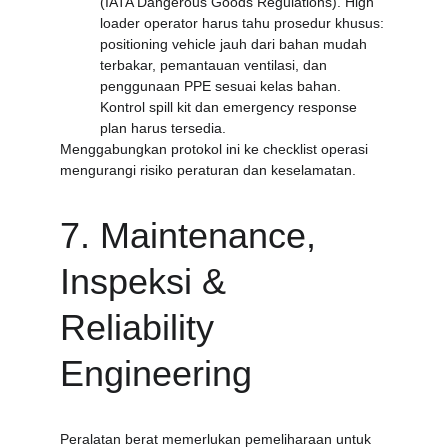
(IATA Dangerous Goods Regulations). High 
loader operator harus tahu prosedur khusus: 
positioning vehicle jauh dari bahan mudah 
terbakar, pemantauan ventilasi, dan 
penggunaan PPE sesuai kelas bahan. 
Kontrol spill kit dan emergency response 
plan harus tersedia.
Menggabungkan protokol ini ke checklist operasi 
mengurangi risiko peraturan dan keselamatan.
7. Maintenance, 
Inspeksi & 
Reliability 
Engineering
Peralatan berat memerlukan pemeliharaan untuk 