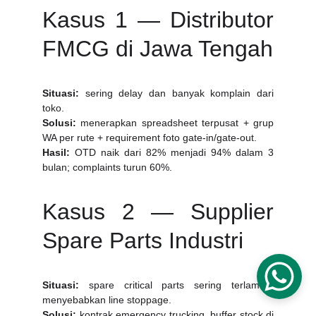
Kasus 1 — Distributor
FMCG di Jawa Tengah
Situasi:
sering delay dan banyak komplain dari
toko.
Solusi:
menerapkan spreadsheet terpusat + grup
WA per rute + requirement foto gate-in/gate-out.
Hasil:
OTD naik dari 82% menjadi 94% dalam 3
bulan; complaints turun 60%.
Kasus 2 — Supplier
Spare Parts Industri
Situasi:
spare critical parts sering terlambat
menyebabkan line stoppage.
Solusi:
kontrak emergency trucking, buffer stock di