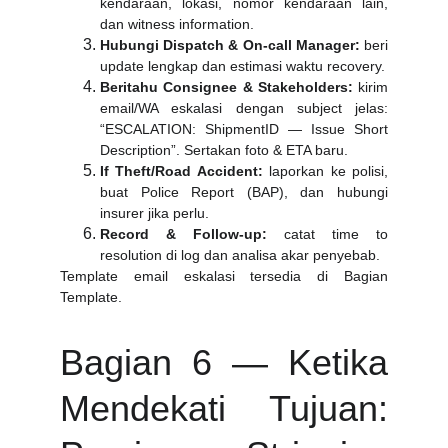
kendaraan, lokasi, nomor kendaraan lain,
dan witness information.
Hubungi Dispatch & On-call Manager:
beri
update lengkap dan estimasi waktu recovery.
Beritahu Consignee & Stakeholders:
kirim
email/WA eskalasi dengan subject jelas:
“ESCALATION: ShipmentID — Issue Short
Description”. Sertakan foto & ETA baru.
If Theft/Road Accident:
laporkan ke polisi,
buat Police Report (BAP), dan hubungi
insurer jika perlu.
Record & Follow-up:
catat time to
resolution di log dan analisa akar penyebab.
Template email eskalasi tersedia di Bagian
Template.
Bagian 6 — Ketika
Mendekati Tujuan: