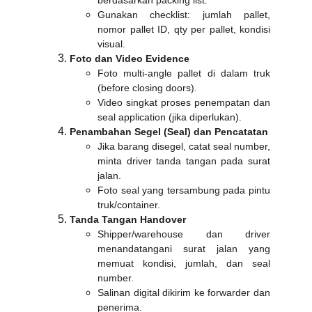
berdasarkan packing list.
Gunakan checklist: jumlah pallet,
nomor pallet ID, qty per pallet, kondisi
visual.
Foto dan Video Evidence
Foto multi-angle pallet di dalam truk
(before closing doors).
Video singkat proses penempatan dan
seal application (jika diperlukan).
Penambahan Segel (Seal) dan Pencatatan
Jika barang disegel, catat seal number,
minta driver tanda tangan pada surat
jalan.
Foto seal yang tersambung pada pintu
truk/container.
Tanda Tangan Handover
Shipper/warehouse dan driver
menandatangani surat jalan yang
memuat kondisi, jumlah, dan seal
number.
Salinan digital dikirim ke forwarder dan
penerima.