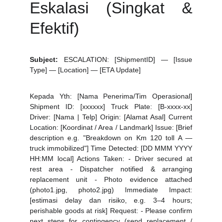
Eskalasi (Singkat &
Efektif)
Subject:
ESCALATION: [ShipmentID] — [Issue
Type] — [Location] — [ETA Update]
Kepada Yth: [Nama Penerima/Tim Operasional]
Shipment ID: [xxxxxx] Truck Plate: [B-xxxx-xx]
Driver: [Nama | Telp] Origin: [Alamat Asal] Current
Location: [Koordinat / Area / Landmark] Issue: [Brief
description e.g. "Breakdown on Km 120 toll A —
truck immobilized"] Time Detected: [DD MMM YYYY
HH:MM local] Actions Taken: - Driver secured at
rest area - Dispatcher notified & arranging
replacement unit - Photo evidence attached
(photo1.jpg, photo2.jpg) Immediate Impact:
[estimasi delay dan risiko, e.g. 3–4 hours;
perishable goods at risk] Request: - Please confirm
next steps for contingency (send replacement /