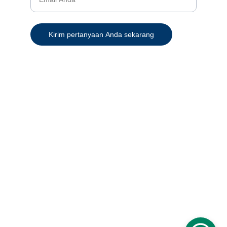
Kirim pertanyaan Anda sekarang
+62 822-3300-4972 (CS 1)
+62 821-9997-3884 (CS 2)
+62-811-9778-889
marketing@hastabuanaraya.com