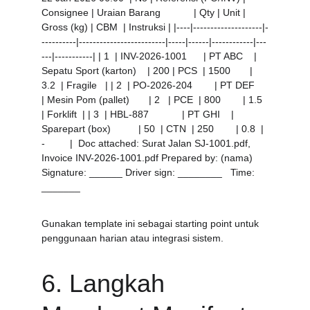
Consignee | Uraian Barang            | Qty | Unit | 
Gross (kg) | CBM  | Instruksi | |----|--------------------|-
----------|-------------------------|-----|------|------------|---
---|-----------| | 1  | INV-2026-1001      | PT ABC    | 
Sepatu Sport (karton)    | 200 | PCS  | 1500       | 
3.2  | Fragile   | | 2  | PO-2026-204        | PT DEF    
| Mesin Pom (pallet)       | 2   | PCE  | 800        | 1.5  
| Forklift  | | 3  | HBL-887            | PT GHI    | 
Sparepart (box)          | 50  | CTN  | 250        | 0.8  | 
-         |  Doc attached: Surat Jalan SJ-1001.pdf, 
Invoice INV-2026-1001.pdf Prepared by: (nama)    
Signature: ______ Driver sign: ________   Time: 
_______ 
Gunakan template ini sebagai starting point untuk 
penggunaan harian atau integrasi sistem.
6. Langkah 