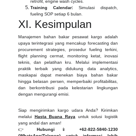
retrofit, engine wash cycles.
Training Calendar:
Simulasi dispatch,
fueling SOP setiap 6 bulan.
XI. Kesimpulan
Manajemen bahan bakar pesawat kargo adalah
upaya terintegrasi yang mencakup forecasting dan
procurement strategies, prosedur fueling terkini,
flight planning cermat, monitoring ketat, inovasi
teknis, dan pelatihan kru. Melalui implementasi
praktik terbaik yang didukung data analytics,
maskapai dapat menekan biaya bahan bakar
hingga belasan persen, memperbaiki profitabilitas,
dan berkontribusi pada kelestarian lingkungan
dengan mengurangi emisi.
Siap mengirimkan kargo udara Anda? Kirimkan
melalui
Hasta Buana Raya
untuk solusi logistik
yang andal dan aman!
👉
Hubungi
📱
+62-822-5840-1230
(WhatsApp/Telepon)
untuk informasi lebih