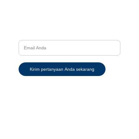
© 2024. Semua hak cipta dilindungi.
Kontak
Bantuan
Masukan alamat email Anda
Kirim pertanyaan Anda sekarang
+62 822-3300-4972 (CS 1)
+62 821-9997-3884 (CS 2)
+62-811-9778-889