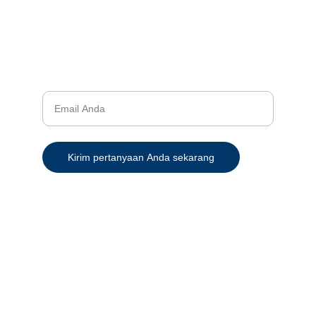
© 2024. Semua hak cipta dilindungi.
Kontak
Bantuan
Masukan alamat email Anda
Kirim pertanyaan Anda sekarang
+62 822-3300-4972 (CS 1)
+62 821-9997-3884 (CS 2)
+62-811-9778-889