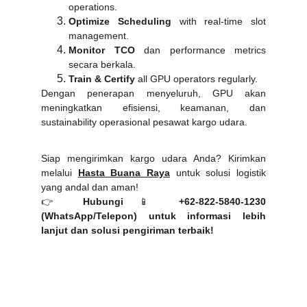
operations.
Optimize Scheduling
with real‑time slot
management.
Monitor TCO
dan performance metrics
secara berkala.
Train & Certify
all GPU operators regularly.
Dengan penerapan menyeluruh, GPU akan
meningkatkan efisiensi, keamanan, dan
sustainability operasional pesawat kargo udara.
Siap mengirimkan kargo udara Anda? Kirimkan
melalui
Hasta Buana Raya
untuk solusi logistik
yang andal dan aman!
👉
Hubungi
📱
+62-822-5840-1230
(WhatsApp/Telepon)
untuk informasi lebih
lanjut dan solusi pengiriman terbaik!