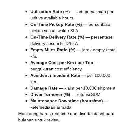
Utilization Rate (%)
 — jam pemakaian per 
unit vs available hours.
On-Time Pickup Rate (%)
 — persentase 
pickup sesuai waktu SLA.
On-Time Delivery Rate (%)
 — persentase 
delivery sesuai ETD/ETA.
Empty Miles Ratio (%)
 — jarak empty / total 
km.
Average Cost per Km / per Trip
 — 
pengukuran cost efficiency.
Accident / Incident Rate
 — per 100.000 
km.
Damage Rate
 — klaim per 10.000 shipment.
Driver Turnover (%)
 — retensi SDM.
Maintenance Downtime (hours/mo)
 — 
ketersediaan armada.
Monitoring harus real-time dan disertai dashboard 
bulanan untuk review.