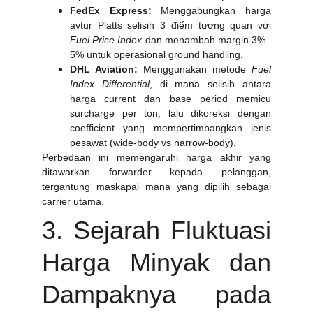
FedEx Express:
Menggabungkan harga
avtur Platts selisih 3 điểm tương quan với
Fuel Price Index
dan menambah margin 3%–
5% untuk operasional ground handling.
DHL Aviation:
Menggunakan metode
Fuel
Index Differential
, di mana selisih antara
harga current dan base period memicu
surcharge per ton, lalu dikoreksi dengan
coefficient yang mempertimbangkan jenis
pesawat (wide-body vs narrow-body).
Perbedaan ini memengaruhi harga akhir yang
ditawarkan forwarder kepada pelanggan,
tergantung maskapai mana yang dipilih sebagai
carrier utama.
3. Sejarah Fluktuasi
Harga Minyak dan
Dampaknya pada